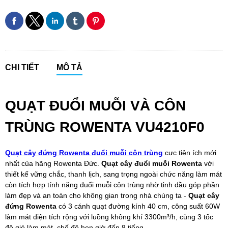
CHI TIẾT
MÔ TẢ
QUẠT ĐUỔI MUỖI VÀ CÔN
TRÙNG ROWENTA VU4210F0
Quạt cây đứng Rowenta đuổi muỗi côn trùng
cực tiện ích mới
nhất của hãng Rowenta Đức.
Quạt cây đuổi muỗi Rowenta
với
thiết kế vững chắc, thanh lịch, sang trọng ngoài chức năng làm mát
còn tích hợp tính năng đuổi muỗi côn trùng nhờ tinh dầu góp phần
làm đẹp và an toàn cho không gian trong nhà chúng ta -
Quạt cây
đứng Rowenta
có 3 cánh quạt đường kính 40 cm, công suất 60W
làm mát diện tích rộng với luồng không khí 3300m³/h, cùng 3 tốc
độ gió làm mát, chế độ hẹn giờ đến 8 tiếng.