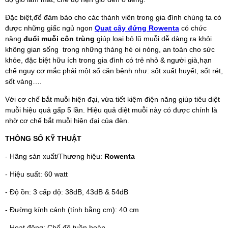
Đặc biệt,để đảm bảo cho các thành viên trong gia đình chúng ta có
được những giấc ngủ ngon
Quạt cây đứng Rowenta
có chức
năng
đuổi muỗi côn trùng
giúp loại bỏ lũ muỗi dễ dàng ra khỏi
không gian sống trong những tháng hè oi nóng, an toàn cho sức
khỏe, đặc biệt hữu ích trong gia đình có trẻ nhỏ & người già,hạn
chế nguy cơ mắc phải một số căn bệnh như: sốt xuất huyết, sốt rét,
sốt vàng….
Với cơ chế bắt muỗi hiện đại, vừa tiết kiệm điện năng giúp tiêu diệt
muỗi hiệu quả gấp 5 lần. Hiệu quả diệt muỗi này có được chính là
nhờ cơ chế bắt muỗi hiện đại của đèn.
THÔNG SỐ KỸ THUẬT
- Hãng sản xuất/Thương hiệu:
Rowenta
- Hiệu suất: 60 watt
- Độ ồn: 3 cấp độ: 38dB, 43dB & 54dB
- Đường kính cánh (tính bằng cm): 40 cm
- Hoạt động: Chế độ tuần hoàn