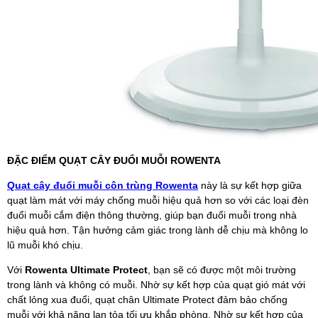
ĐẶC ĐIỂM QUẠT CÂY ĐUỔI MUỖI ROWENTA
Quạt cây đuổi muỗi côn trùng Rowenta
này là sự kết hợp giữa
quạt làm mát với máy chống muỗi hiệu quả hơn so với các loại đèn
đuổi muỗi cắm điện thông thường, giúp bạn đuổi muỗi trong nhà
hiệu quả hơn. Tận hưởng cảm giác trong lành dễ chịu mà không lo
lũ muỗi khó chịu.
Với
Rowenta Ultimate Protect
, bạn sẽ có được một môi trường
trong lành và không có muỗi. Nhờ sự kết hợp của quạt gió mát với
chất lỏng xua đuổi, quạt chân Ultimate Protect đảm bảo chống
muỗi với khả năng lan tỏa tối ưu khắp phòng. Nhờ sự kết hợp của