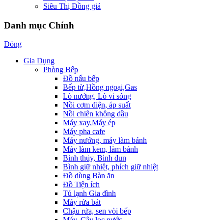
Siêu Thị Đồng giá
Danh mục Chính
Đóng
Gia Dụng
Phòng Bếp
Đồ nấu bếp
Bếp từ,Hồng ngoại,Gas
Lò nướng, Lò vi sóng
Nồi cơm điện, áp suất
Nồi chiên không dầu
Máy xay,Máy ép
Máy pha cafe
Máy nướng, máy làm bánh
Máy làm kem, làm bánh
Bình thủy, Bình đun
Bình giữ nhiệt, phích giữ nhiệt
Đồ dùng Bàn ăn
Đồ Tiện ích
Tủ lạnh Gia đình
Máy rửa bát
Chậu rửa, sen vòi bếp
Máy, Cây lọc nước