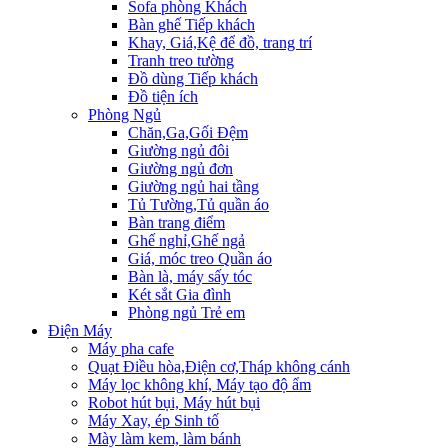
Sofa phòng Khách
Bàn ghế Tiếp khách
Khay, Giá,Kệ để đồ, trang trí
Tranh treo tường
Đồ dùng Tiếp khách
Đồ tiện ích
Phòng Ngủ
Chăn,Ga,Gối Đệm
Giường ngủ đôi
Giường ngủ đơn
Giường ngủ hai tầng
Tủ Tường,Tủ quần áo
Bàn trang điểm
Ghế nghỉ,Ghế ngả
Giá, móc treo Quần áo
Bàn là, máy sấy tóc
Két sắt Gia đình
Phòng ngủ Trẻ em
Điện Máy
Máy pha cafe
Quạt Điều hòa,Điện cơ,Tháp không cánh
Máy lọc không khí, Máy tạo độ ẩm
Robot hút bụi, Máy hút bụi
Máy Xay, ép Sinh tố
Mày làm kem, làm bánh