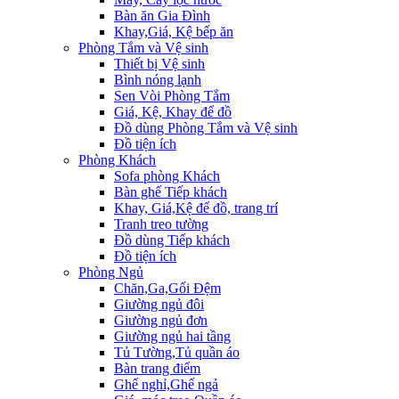
Bàn ăn Gia Đình
Khay,Giá, Kệ bếp ăn
Phòng Tắm và Vệ sinh
Thiết bị Vệ sinh
Bình nóng lạnh
Sen Vòi Phòng Tắm
Giá, Kệ, Khay để đồ
Đồ dùng Phòng Tắm và Vệ sinh
Đồ tiện ích
Phòng Khách
Sofa phòng Khách
Bàn ghế Tiếp khách
Khay, Giá,Kệ để đồ, trang trí
Tranh treo tường
Đồ dùng Tiếp khách
Đồ tiện ích
Phòng Ngủ
Chăn,Ga,Gối Đệm
Giường ngủ đôi
Giường ngủ đơn
Giường ngủ hai tầng
Tủ Tường,Tủ quần áo
Bàn trang điểm
Ghế nghỉ,Ghế ngả