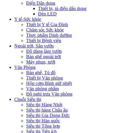
Điện Dân dụng
Thiết bị, tủ điện dân dụng
Đèn LED
Y tế-Sức khỏe
Thiết bị Y tế Gia Đình
Chăm sóc Sức khỏe
Thực phẩm Dinh dưỡng
Thiết bị Bệnh viện
Ngoài trời, Sân vườn
Đồ dùng làm vườn
Bàn ghế ngoài trời
Máy phun, tưới
Văn Phòng
Bàn ghế, Tủ đồ
Thiết bị Văn phòng
Hộp cơm,Bình giữ nhiệt
Văn phòng phẩm
Đồ nghỉ trưa Văn phòng
Chuỗi Siêu thị
Siêu thị Hàng Nhật
Siêu thị hàng Châu âu
Siêu thị Gia Dụng Đức
Siêu thị Hàn quốc
Siêu thị Tổng hợp
Siêu thị Tiện ích