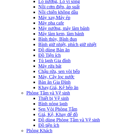
Lò nướng, Lò vi sóng
Nồi cơm điện, áp suất
Nồi chiên không dầu
Máy xay,Máy ép
Máy pha cafe
Máy nướng, máy làm bánh
Máy làm kem, làm bánh
Bình thủy, Bình đun
Bình giữ nhiệt, phích giữ nhiệt
Đồ dùng Bàn ăn
Đồ Tiện ích
Tủ lạnh Gia đình
Máy rửa bát
Chậu rửa, sen vòi bếp
Máy, Cây lọc nước
Bàn ăn Gia Đình
Khay,Giá, Kệ bếp ăn
Phòng Tắm và Vệ sinh
Thiết bị Vệ sinh
Bình nóng lạnh
Sen Vòi Phòng Tắm
Giá, Kệ, Khay để đồ
Đồ dùng Phòng Tắm và Vệ sinh
Đồ tiện ích
Phòng Khách