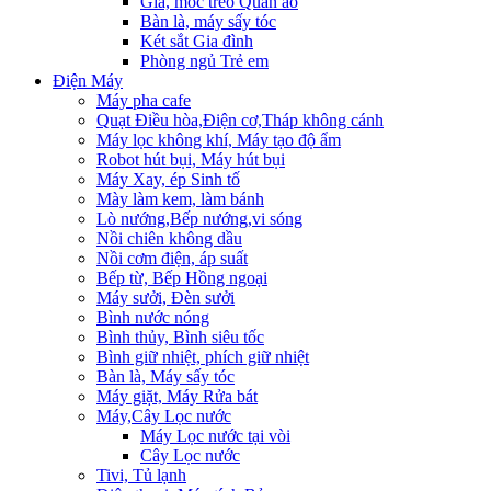
Giá, móc treo Quần áo
Bàn là, máy sấy tóc
Két sắt Gia đình
Phòng ngủ Trẻ em
Điện Máy
Máy pha cafe
Quạt Điều hòa,Điện cơ,Tháp không cánh
Máy lọc không khí, Máy tạo độ ẩm
Robot hút bụi, Máy hút bụi
Máy Xay, ép Sinh tố
Mày làm kem, làm bánh
Lò nướng,Bếp nướng,vi sóng
Nồi chiên không dầu
Nồi cơm điện, áp suất
Bếp từ, Bếp Hồng ngoại
Máy sưởi, Đèn sưởi
Bình nước nóng
Bình thủy, Bình siêu tốc
Bình giữ nhiệt, phích giữ nhiệt
Bàn là, Máy sấy tóc
Máy giặt, Máy Rửa bát
Máy,Cây Lọc nước
Máy Lọc nước tại vòi
Cây Lọc nước
Tivi, Tủ lạnh