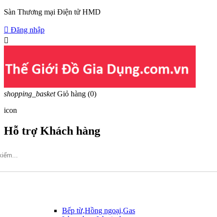
Sàn Thương mại Điện tử HMD

Đăng nhập

shopping_basket
Giỏ hàng
(0)
icon
Hỗ trợ Khách hàng
Hotline: 09317.456.44
Bếp từ,Hồng ngoại,Gas