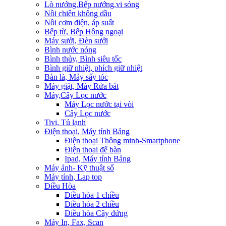
Lò nướng,Bếp nướng,vi sóng
Nồi chiên không dầu
Nồi cơm điện, áp suất
Bếp từ, Bếp Hồng ngoại
Máy sưởi, Đèn sưởi
Bình nước nóng
Bình thủy, Bình siêu tốc
Bình giữ nhiệt, phích giữ nhiệt
Bàn là, Máy sấy tóc
Máy giặt, Máy Rửa bát
Máy,Cây Lọc nước
Máy Lọc nước tại vòi
Cây Lọc nước
Tivi, Tủ lạnh
Điện thoại, Máy tính Bảng
Điện thoại Thông minh-Smartphone
Điện thoại để bàn
Ipad, Máy tính Bảng
Máy ảnh- Kỹ thuật số
Máy tính, Lap top
Điều Hòa
Điều hòa 1 chiều
Điều hòa 2 chiều
Điều hòa Cây đứng
Máy In, Fax, Scan