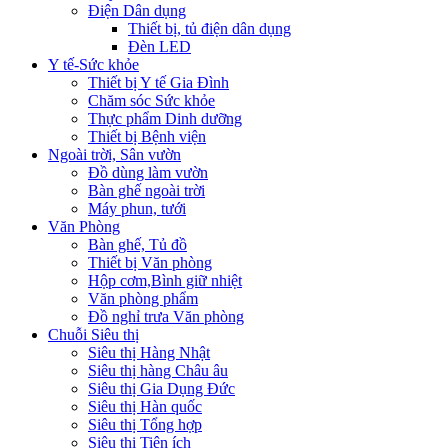
Điện Dân dụng
Thiết bị, tủ điện dân dụng
Đèn LED
Y tế-Sức khỏe
Thiết bị Y tế Gia Đình
Chăm sóc Sức khỏe
Thực phẩm Dinh dưỡng
Thiết bị Bệnh viện
Ngoài trời, Sân vườn
Đồ dùng làm vườn
Bàn ghế ngoài trời
Máy phun, tưới
Văn Phòng
Bàn ghế, Tủ đồ
Thiết bị Văn phòng
Hộp cơm,Bình giữ nhiệt
Văn phòng phẩm
Đồ nghỉ trưa Văn phòng
Chuỗi Siêu thị
Siêu thị Hàng Nhật
Siêu thị hàng Châu âu
Siêu thị Gia Dụng Đức
Siêu thị Hàn quốc
Siêu thị Tổng hợp
Siêu thị Tiện ích