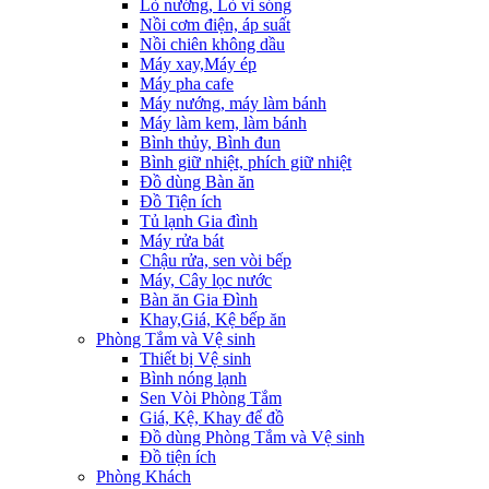
Lò nướng, Lò vi sóng
Nồi cơm điện, áp suất
Nồi chiên không dầu
Máy xay,Máy ép
Máy pha cafe
Máy nướng, máy làm bánh
Máy làm kem, làm bánh
Bình thủy, Bình đun
Bình giữ nhiệt, phích giữ nhiệt
Đồ dùng Bàn ăn
Đồ Tiện ích
Tủ lạnh Gia đình
Máy rửa bát
Chậu rửa, sen vòi bếp
Máy, Cây lọc nước
Bàn ăn Gia Đình
Khay,Giá, Kệ bếp ăn
Phòng Tắm và Vệ sinh
Thiết bị Vệ sinh
Bình nóng lạnh
Sen Vòi Phòng Tắm
Giá, Kệ, Khay để đồ
Đồ dùng Phòng Tắm và Vệ sinh
Đồ tiện ích
Phòng Khách