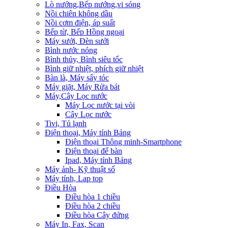
Lò nướng,Bếp nướng,vi sóng
Nồi chiên không dầu
Nồi cơm điện, áp suất
Bếp từ, Bếp Hồng ngoại
Máy sưởi, Đèn sưởi
Bình nước nóng
Bình thủy, Bình siêu tốc
Bình giữ nhiệt, phích giữ nhiệt
Bàn là, Máy sấy tóc
Máy giặt, Máy Rửa bát
Máy,Cây Lọc nước
Máy Lọc nước tại vòi
Cây Lọc nước
Tivi, Tủ lạnh
Điện thoại, Máy tính Bảng
Điện thoại Thông minh-Smartphone
Điện thoại để bàn
Ipad, Máy tính Bảng
Máy ảnh- Kỹ thuật số
Máy tính, Lap top
Điều Hòa
Điều hòa 1 chiều
Điều hòa 2 chiều
Điều hòa Cây đứng
Máy In, Fax, Scan