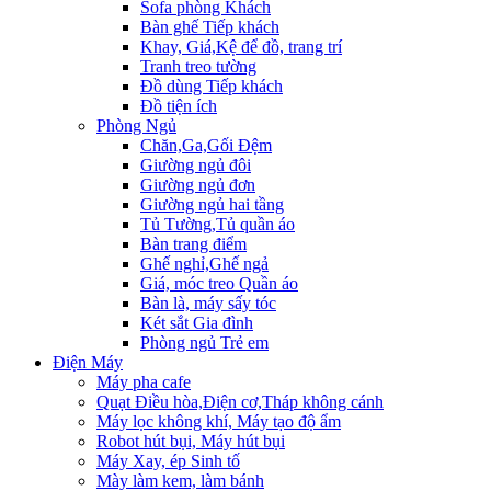
Sofa phòng Khách
Bàn ghế Tiếp khách
Khay, Giá,Kệ để đồ, trang trí
Tranh treo tường
Đồ dùng Tiếp khách
Đồ tiện ích
Phòng Ngủ
Chăn,Ga,Gối Đệm
Giường ngủ đôi
Giường ngủ đơn
Giường ngủ hai tầng
Tủ Tường,Tủ quần áo
Bàn trang điểm
Ghế nghỉ,Ghế ngả
Giá, móc treo Quần áo
Bàn là, máy sấy tóc
Két sắt Gia đình
Phòng ngủ Trẻ em
Điện Máy
Máy pha cafe
Quạt Điều hòa,Điện cơ,Tháp không cánh
Máy lọc không khí, Máy tạo độ ẩm
Robot hút bụi, Máy hút bụi
Máy Xay, ép Sinh tố
Mày làm kem, làm bánh