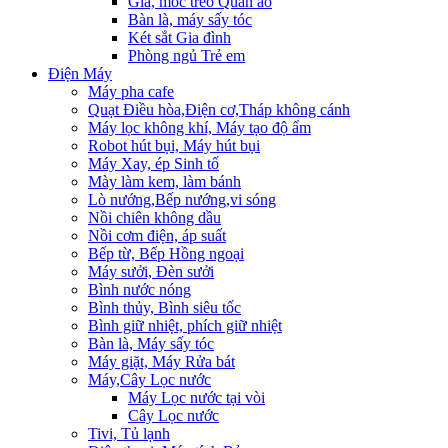
Giá, móc treo Quần áo
Bàn là, máy sấy tóc
Két sắt Gia đình
Phòng ngủ Trẻ em
Điện Máy
Máy pha cafe
Quạt Điều hòa,Điện cơ,Tháp không cánh
Máy lọc không khí, Máy tạo độ ẩm
Robot hút bụi, Máy hút bụi
Máy Xay, ép Sinh tố
Mày làm kem, làm bánh
Lò nướng,Bếp nướng,vi sóng
Nồi chiên không dầu
Nồi cơm điện, áp suất
Bếp từ, Bếp Hồng ngoại
Máy sưởi, Đèn sưởi
Bình nước nóng
Bình thủy, Bình siêu tốc
Bình giữ nhiệt, phích giữ nhiệt
Bàn là, Máy sấy tóc
Máy giặt, Máy Rửa bát
Máy,Cây Lọc nước
Máy Lọc nước tại vòi
Cây Lọc nước
Tivi, Tủ lạnh