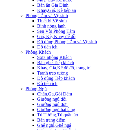
Bàn ăn Gia Đình
Khay,Giá, Kệ bếp ăn
Phòng Tắm và Vệ sinh
Thiết bị Vệ sinh
Bình nóng lạnh
Sen Vòi Phòng Tắm
Giá, Kệ, Khay để đồ
Đồ dùng Phòng Tắm và Vệ sinh
Đồ tiện ích
Phòng Khách
Sofa phòng Khách
Bàn ghế Tiếp khách
Khay, Giá,Kệ để đồ, trang trí
Tranh treo tường
Đồ dùng Tiếp khách
Đồ tiện ích
Phòng Ngủ
Chăn,Ga,Gối Đệm
Giường ngủ đôi
Giường ngủ đơn
Giường ngủ hai tầng
Tủ Tường,Tủ quần áo
Bàn trang điểm
Ghế nghỉ,Ghế ngả