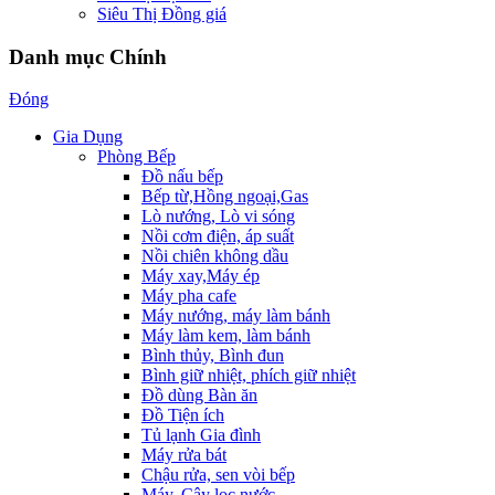
Siêu Thị Đồng giá
Danh mục Chính
Đóng
Gia Dụng
Phòng Bếp
Đồ nấu bếp
Bếp từ,Hồng ngoại,Gas
Lò nướng, Lò vi sóng
Nồi cơm điện, áp suất
Nồi chiên không dầu
Máy xay,Máy ép
Máy pha cafe
Máy nướng, máy làm bánh
Máy làm kem, làm bánh
Bình thủy, Bình đun
Bình giữ nhiệt, phích giữ nhiệt
Đồ dùng Bàn ăn
Đồ Tiện ích
Tủ lạnh Gia đình
Máy rửa bát
Chậu rửa, sen vòi bếp
Máy, Cây lọc nước