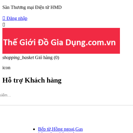
Sàn Thương mại Điện tử HMD

Đăng nhập

shopping_basket
Giỏ hàng
(0)
icon
Hỗ trợ Khách hàng
Hotline: 09317.456.44
Bếp từ,Hồng ngoại,Gas