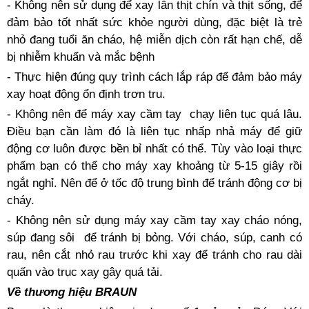
- Không nên sử dụng để xay lẫn thịt chín và thịt sống, để
đảm bảo tốt nhất sức khỏe người dùng, đặc biệt là trẻ
nhỏ đang tuổi ăn cháo, hệ miễn dịch còn rất hạn chế, dễ
bị nhiễm khuẩn và mắc bệnh
- Thực hiện đúng quy trình cách lắp ráp để đảm bảo máy
xay hoạt động ổn định trơn tru.
- Không nên để máy xay cầm tay
chạy liên tục quá lâu.
Điều bạn cần làm đó là liên tục nhấp nhả máy để giữ
động cơ luôn được bền bỉ nhất có thể. Tùy vào loại thực
phẩm bạn có thể cho máy xay khoảng từ 5-15 giây rồi
ngắt nghỉ. Nên để ở tốc độ trung bình để tránh động cơ bị
cháy.
- Không nên sử dụng máy xay cầm tay xay cháo nóng,
súp đang sôi
để tránh bị bỏng. Với cháo, súp, canh có
rau, nên cắt nhỏ rau trước khi xay để tránh cho rau dài
quấn vào trục xay gây quá tải.
Về thương hiệu BRAUN