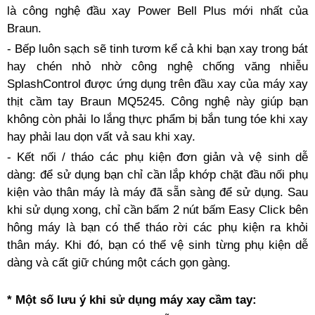
là công nghệ đầu xay Power Bell Plus mới nhất của
Braun.
- Bếp luôn sạch sẽ tinh tươm kể cả khi bạn xay trong bát
hay chén nhỏ nhờ công nghệ chống văng nhiễu
SplashControl được ứng dụng trên đầu xay của máy xay
thịt cầm tay Braun MQ5245. Công nghệ này giúp bạn
không còn phải lo lắng thực phẩm bị bắn tung tóe khi xay
hay phải lau dọn vất vả sau khi xay.
- Kết nối / tháo các phụ kiện đơn giản và vệ sinh dễ
dàng: để sử dụng bạn chỉ cần lắp khớp chặt đầu nối phụ
kiện vào thân máy là máy đã sẵn sàng để sử dụng. Sau
khi sử dụng xong, chỉ cần bấm 2 nút bấm Easy Click bên
hông máy là bạn có thể tháo rời các phụ kiện ra khỏi
thân máy. Khi đó, bạn có thể vệ sinh từng phụ kiện dễ
dàng và cất giữ chúng một cách gọn gàng.
* Một số lưu ý khi sử dụng máy xay cầm tay: