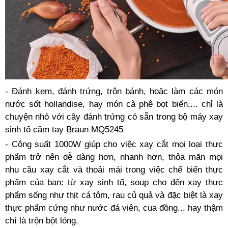
- Đánh kem, đánh trứng, trộn bánh, hoặc làm các món
nước sốt hollandise, hay món cà phê bọt biển,... chỉ là
chuyện nhỏ với cây đánh trứng có sẵn trong bộ máy xay
sinh tố cầm tay Braun MQ5245
- Công suất 1000W giúp cho việc xay cắt mọi loại thực
phẩm trở nên dễ dàng hơn, nhanh hơn, thỏa mãn mọi
nhu cầu xay cắt và thoải mái trong việc chế biến thực
phẩm của bạn: từ xay sinh tố, soup cho đến xay thực
phẩm sống như thịt cá tôm, rau củ quả và đặc biệt là xay
thực phẩm cứng như nước đá viên, cua đồng... hay thậm
chí là trộn bột lỏng.