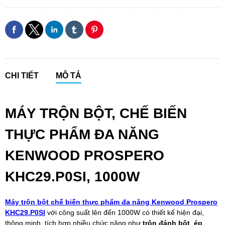
CHI TIẾT
MÔ TẢ
MÁY TRỘN BỘT, CHẾ BIẾN
THỰC PHẨM ĐA NĂNG
KENWOOD PROSPERO
KHC29.P0SI, 1000W
Máy trộn bột chế biến thực phẩm đa năng Kenwood Prospero
KHC29.P0SI
với công suất lên đến 1000W có thiết kế hiện đại,
thông minh, tích hợp nhiều chức năng như
trộn đánh bột
,
ép