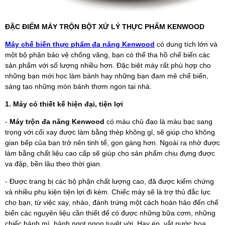
ĐẶC ĐIỂM MÁY TRỘN BỘT XỬ LÝ THỰC PHẨM KENWOOD
Máy chế biến thực phẩm đa năng Kenwood
có dung tích lớn và
một bộ phận bảo vệ chống văng, bạn có thể tha hồ chế biến các
sản phẩm với số lượng nhiều hơn. Đặc biệt máy rất phù hợp cho
những bạn mới học làm bánh hay những bạn đam mê chế biến,
sáng tạo những món bánh thơm ngon tại nhà.
1. Máy có thiết kế hiện đại, tiện lợi
-
Máy trộn đa năng Kenwood
có màu chủ đạo là màu bạc sang
trọng với cối xay được làm bằng thép không gỉ, sẽ giúp cho không
gian bếp của bạn trở nên tinh tế, gọn gàng hơn. Ngoài ra nhờ được
làm bằng chất liệu cao cấp sẽ giúp cho sản phẩm chịu đựng được
va đập, bền lâu theo thời gian.
- Được trang bị các bộ phận chất lượng cao, đã được kiểm chứng
và nhiều phụ kiện tiện lợi đi kèm. Chiếc máy sẽ là trợ thủ đắc lực
cho bạn, từ việc xay, nhào, đánh trứng một cách hoàn hảo đến chế
biến các nguyên liệu cần thiết để có được những bữa cơm, những
chiếc bánh mì, bánh ngọt ngon tuyệt vời. Hay ép, vắt nước hoa