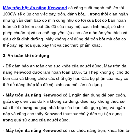
Máy trộn bột đa năng Kenwood
có công suất mạnh mẽ lên tới
1000W sẽ giúp cho việc xay, trộn, đánh bột,... trong thời gian ngắn
nhưng vẫn đảm bảo độ mịn cũng như độ tơi của bột do bạn hoàn
toàn có thể kiểm soát tốc độ của máy một cách linh hoạt, sẽ cho
phép chuẩn bị và sơ chế nguyên liệu cho các món ăn yêu thích và
giàu chất dinh dưỡng. Máy không chỉ dùng để trộn bột mà còn có
thể xay, ép hoa quả, xay thịt và các thực phẩm khác.
3. An toàn khi sử dụng
- Để đảm bảo an toàn cho sức khỏe của người dùng, Máy trộn đa
năng Kenwood được làm hoàn toàn 100% từ Thép không gỉ cho độ
bền cao và không chứa các chất gây hại. Các bộ phận của máy có
thể dễ dàng tháp lắp để vệ sinh sau mỗi lần sử dụng.
-
Máy trộn đa năng Kenwood
có 1 ngăn tiện dụng để bạn cuộn,
giấu dây điện vào đó khi không sử dụng, điều này không thực sự
cần thiết nhưng nó giúp nhà bếp của bạn luôn gọn gàng và ngăn
nắp và cũng cho thấy Kenwood thực sự chú ý đến sự tiện dụng
trong quá sử dụng của người dùng.
-
Máy trộn đa năng Kenwood
còn có chức năng trộn, khóa liên tự