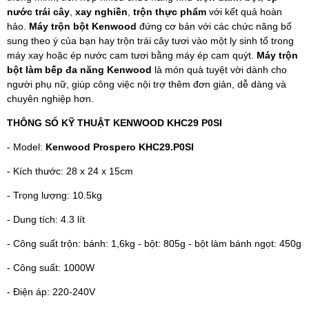
nước trái cây
,
xay nghiền
,
trộn thực phẩm
với kết quả hoàn
hảo.
Máy trộn bột Kenwood
đứng cơ bản với các chức năng bổ
sung theo ý của bạn hay trộn trái cây tươi vào một ly sinh tố trong
máy xay hoặc ép nước cam tươi bằng máy ép cam quýt.
Máy trộn
bột làm bếp đa năng Kenwood
là món quà tuyệt vời dành cho
người phụ nữ, giúp công việc nội trợ thêm đơn giản, dễ dàng và
chuyên nghiệp hơn.
THÔNG SỐ KỸ THUẬT KENWOOD KHC29 P0SI
- Model:
Kenwood Prospero KHC29.P0SI
- Kích thước: 28 x 24 x 15cm
- Trọng lượng: 10.5kg
- Dung tích: 4.3 lít
- Công suất trộn: bánh: 1,6kg - bột: 805g - bột làm bánh ngọt: 450g
- Công suất: 1000W
- Điện áp: 220-240V