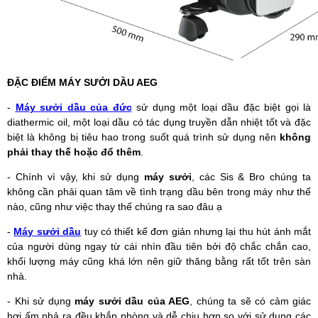
ĐẶC ĐIỂM MÁY SƯỞI DẦU AEG
-
Máy sưởi dầu của đức
sử dụng một loại dầu đặc biệt gọi là
diathermic oil, một loại dầu có tác dụng truyền dẫn nhiệt tốt và đặc
biệt là không bị tiêu hao trong suốt quá trình sử dụng nên
không
phải thay thế hoặc đổ thêm
.
- Chính vì vậy, khi sử dụng
máy sưởi
, các Sis & Bro chúng ta
không cần phải quan tâm về tình trạng dầu bên trong máy như thế
nào, cũng như việc thay thế chúng ra sao đâu ạ
-
Máy sưởi dầu
tuy có thiết kế đơn giản nhưng lại thu hút ánh mắt
của người dùng ngay từ cái nhìn đầu tiên bởi độ chắc chắn cao,
khối lượng máy cũng khá lớn nên giữ thăng bằng rất tốt trên sàn
nhà.
- Khi sử dụng
máy sưởi dầu của AEG
, chúng ta sẽ có cảm giác
hơi ấm phả ra đều khắp phòng và dễ chịu hơn so với sử dụng các