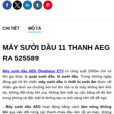
CHI TIẾT
MÔ TẢ
MÁY SƯỞI DẦU 11 THANH AEG
RA 525589
Máy sưởi dầu AEG Ölradiator ETV
có công suất 2500w còn có
tên gọi khác là
quạt sưởi dầu
,
lò sưởi dầu
. Trong những ngày
đông giá rét thì chiếc
máy sưởi dầu
là
thiết bị sưởi ấm
được rất
nhiều gia đình ưa chuộng bởi hơi ấm tỏa ra từ máy không làm khô
da, không đốt cháy khí oxy, không làm mất sự cân bằng về độ ẩm
trong phòng và đặc biệt là không tạo ra ánh sáng nên rất dễ ngủ.
-
Máy sưởi dầu AEG
hoạt động bằng cách
làm nóng không
khí
qua việc đốt nóng các thanh chứa dầu nên rất an toàn, không