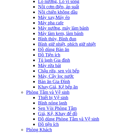
Lò nướng, Lò vi sóng
Nồi cơm điện, áp suất
Nồi chiên không dầu
Máy xay,Máy ép
Máy pha cafe
Máy nướng, máy làm bánh
Máy làm kem, làm bánh
Bình thủy, Bình đun
Bình giữ nhiệt, phích giữ nhiệt
Đồ dùng Bàn ăn
Đồ Tiện ích
Tủ lạnh Gia đình
Máy rửa bát
Chậu rửa, sen vòi bếp
Máy, Cây lọc nước
Bàn ăn Gia Đình
Khay,Giá, Kệ bếp ăn
Phòng Tắm và Vệ sinh
Thiết bị Vệ sinh
Bình nóng lạnh
Sen Vòi Phòng Tắm
Giá, Kệ, Khay để đồ
Đồ dùng Phòng Tắm và Vệ sinh
Đồ tiện ích
Phòng Khách