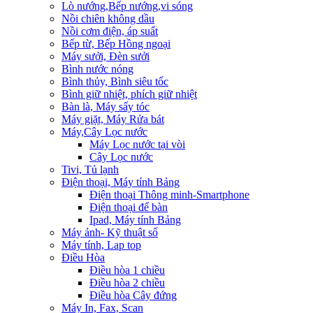
Lò nướng,Bếp nướng,vi sóng
Nồi chiên không dầu
Nồi cơm điện, áp suất
Bếp từ, Bếp Hồng ngoại
Máy sưởi, Đèn sưởi
Bình nước nóng
Bình thủy, Bình siêu tốc
Bình giữ nhiệt, phích giữ nhiệt
Bàn là, Máy sấy tóc
Máy giặt, Máy Rửa bát
Máy,Cây Lọc nước
Máy Lọc nước tại vòi
Cây Lọc nước
Tivi, Tủ lạnh
Điện thoại, Máy tính Bảng
Điện thoại Thông minh-Smartphone
Điện thoại để bàn
Ipad, Máy tính Bảng
Máy ảnh- Kỹ thuật số
Máy tính, Lap top
Điều Hòa
Điều hòa 1 chiều
Điều hòa 2 chiều
Điều hòa Cây đứng
Máy In, Fax, Scan