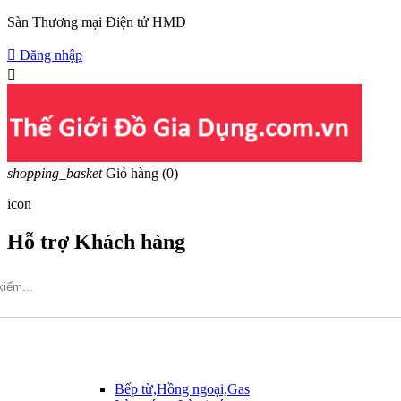
Sàn Thương mại Điện tử HMD

Đăng nhập

shopping_basket
Giỏ hàng
(0)
icon
Hỗ trợ Khách hàng
Hotline: 09317.456.44
Bếp từ,Hồng ngoại,Gas