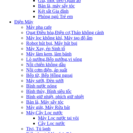
Giá, móc treo Quần áo
Bàn là, máy sấy tóc
Két sắt Gia đình
Phòng ngủ Trẻ em
Điện Máy
Máy pha cafe
Quạt Điều hòa,Điện cơ,Tháp không cánh
Máy lọc không khí, Máy tạo độ ẩm
Robot hút bụi, Máy hút bụi
Máy Xay, ép Sinh tố
Mày làm kem, làm bánh
Lò nướng,Bếp nướng,vi sóng
Nồi chiên không dầu
Nồi cơm điện, áp suất
Bếp từ, Bếp Hồng ngoại
Máy sưởi, Đèn sưởi
Bình nước nóng
Bình thủy, Bình siêu tốc
Bình giữ nhiệt, phích giữ nhiệt
Bàn là, Máy sấy tóc
Máy giặt, Máy Rửa bát
Máy,Cây Lọc nước
Máy Lọc nước tại vòi
Cây Lọc nước
Tivi, Tủ lạnh