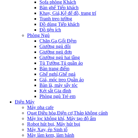
Sofa phòng Khách
Bàn ghế Tiếp khách
Khay, Giá,Kệ để đồ, trang trí
Tranh treo tường
Đồ dùng Tiếp khách
Đồ tiện ích
Phòng Ngủ
Chăn,Ga,Gối Đệm
Giường ngủ đôi
Giường ngủ đơn
Giường ngủ hai tầng
Tủ Tường,Tủ quần áo
Bàn trang điểm
Ghế nghỉ,Ghế ngả
Giá, móc treo Quần áo
Bàn là, máy sấy tóc
Két sắt Gia đình
Phòng ngủ Trẻ em
Điện Máy
Máy pha cafe
Quạt Điều hòa,Điện cơ,Tháp không cánh
Máy lọc không khí, Máy tạo độ ẩm
Robot hút bụi, Máy hút bụi
Máy Xay, ép Sinh tố
Mày làm kem, làm bánh