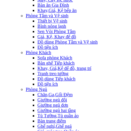
Bàn ăn Gia Đình
Khay,Giá, Kệ bếp ăn
Phòng Tắm và Vệ sinh
Thiết bị Vệ sinh
Bình nóng lạnh
Sen Vòi Phòng Tắm
Giá, Kệ, Khay để đồ
Đồ dùng Phòng Tắm và Vệ sinh
Đồ tiện ích
Phòng Khách
Sofa phòng Khách
Bàn ghế Tiếp khách
Khay, Giá,Kệ để đồ, trang trí
Tranh treo tường
Đồ dùng Tiếp khách
Đồ tiện ích
Phòng Ngủ
Chăn,Ga,Gối Đệm
Giường ngủ đôi
Giường ngủ đơn
Giường ngủ hai tầng
Tủ Tường,Tủ quần áo
Bàn trang điểm
Ghế nghỉ,Ghế ngả