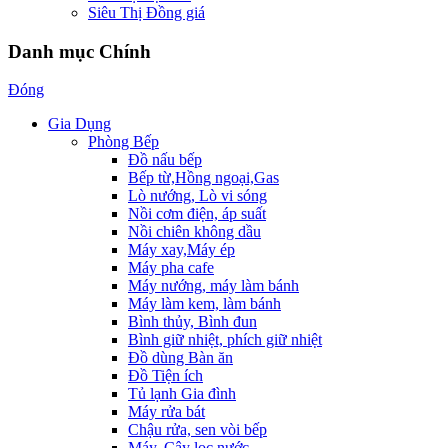
Siêu Thị Đồng giá
Danh mục Chính
Đóng
Gia Dụng
Phòng Bếp
Đồ nấu bếp
Bếp từ,Hồng ngoại,Gas
Lò nướng, Lò vi sóng
Nồi cơm điện, áp suất
Nồi chiên không dầu
Máy xay,Máy ép
Máy pha cafe
Máy nướng, máy làm bánh
Máy làm kem, làm bánh
Bình thủy, Bình đun
Bình giữ nhiệt, phích giữ nhiệt
Đồ dùng Bàn ăn
Đồ Tiện ích
Tủ lạnh Gia đình
Máy rửa bát
Chậu rửa, sen vòi bếp
Máy, Cây lọc nước