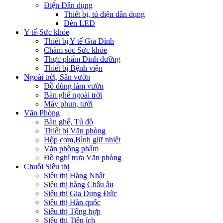
Điện Dân dụng
Thiết bị, tủ điện dân dụng
Đèn LED
Y tế-Sức khỏe
Thiết bị Y tế Gia Đình
Chăm sóc Sức khỏe
Thực phẩm Dinh dưỡng
Thiết bị Bệnh viện
Ngoài trời, Sân vườn
Đồ dùng làm vườn
Bàn ghế ngoài trời
Máy phun, tưới
Văn Phòng
Bàn ghế, Tủ đồ
Thiết bị Văn phòng
Hộp cơm,Bình giữ nhiệt
Văn phòng phẩm
Đồ nghỉ trưa Văn phòng
Chuỗi Siêu thị
Siêu thị Hàng Nhật
Siêu thị hàng Châu âu
Siêu thị Gia Dụng Đức
Siêu thị Hàn quốc
Siêu thị Tổng hợp
Siêu thị Tiện ích