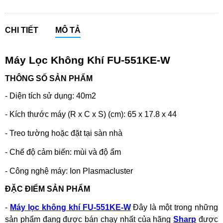
CHI TIẾT
MÔ TẢ
Máy Lọc Không Khí FU-551KE-W
THÔNG SỐ SẢN PHẨM
- Diện tích sử dụng: 40m2
-
Kích thước máy (R x C x S) (cm): 65 x 17.8 x 44
-
Treo tường hoặc đặt tại sàn nhà
-
Chế độ cảm biến: mùi và độ ẩm
-
Công nghệ máy: Ion Plasmacluster
ĐẶC ĐIỂM SẢN PHẨM
-
Máy lọc không khí FU-551KE-W
Đây là một trong những
sản phẩm đang được bán chạy nhất của hãng
Sharp
được