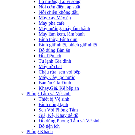
Lò nướng, Lò vi sóng
Nồi cơm điện, áp suất
Nồi chiên không dầu
Máy xay,Máy ép
Máy pha cafe
Máy nướng, máy làm bánh
Máy làm kem, làm bánh
Bình thủy, Bình đun
Bình giữ nhiệt, phích giữ nhiệt
Đồ dùng Bàn ăn
Đồ Tiện ích
Tủ lạnh Gia đình
Máy rửa bát
Chậu rửa, sen vòi bếp
Máy, Cây lọc nước
Bàn ăn Gia Đình
Khay,Giá, Kệ bếp ăn
Phòng Tắm và Vệ sinh
Thiết bị Vệ sinh
Bình nóng lạnh
Sen Vòi Phòng Tắm
Giá, Kệ, Khay để đồ
Đồ dùng Phòng Tắm và Vệ sinh
Đồ tiện ích
Phòng Khách