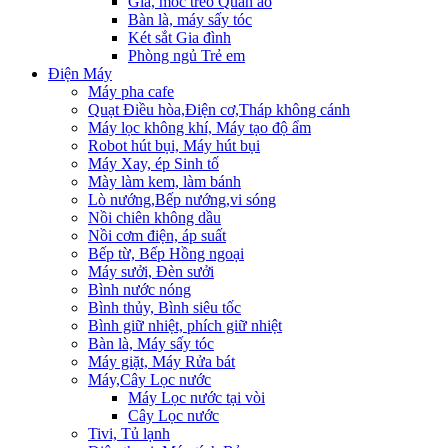
Giá, móc treo Quần áo
Bàn là, máy sấy tóc
Két sắt Gia đình
Phòng ngủ Trẻ em
Điện Máy
Máy pha cafe
Quạt Điều hòa,Điện cơ,Tháp không cánh
Máy lọc không khí, Máy tạo độ ẩm
Robot hút bụi, Máy hút bụi
Máy Xay, ép Sinh tố
Mày làm kem, làm bánh
Lò nướng,Bếp nướng,vi sóng
Nồi chiên không dầu
Nồi cơm điện, áp suất
Bếp từ, Bếp Hồng ngoại
Máy sưởi, Đèn sưởi
Bình nước nóng
Bình thủy, Bình siêu tốc
Bình giữ nhiệt, phích giữ nhiệt
Bàn là, Máy sấy tóc
Máy giặt, Máy Rửa bát
Máy,Cây Lọc nước
Máy Lọc nước tại vòi
Cây Lọc nước
Tivi, Tủ lạnh