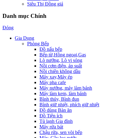
Siêu Thị Đồng giá
Danh mục Chính
Đóng
Gia Dụng
Phòng Bếp
Đồ nấu bếp
Bếp từ,Hồng ngoại,Gas
Lò nướng, Lò vi sóng
Nồi cơm điện, áp suất
Nồi chiên không dầu
Máy xay,Máy ép
Máy pha cafe
Máy nướng, máy làm bánh
Máy làm kem, làm bánh
Bình thủy, Bình đun
Bình giữ nhiệt, phích giữ nhiệt
Đồ dùng Bàn ăn
Đồ Tiện ích
Tủ lạnh Gia đình
Máy rửa bát
Chậu rửa, sen vòi bếp
Máy, Cây lọc nước