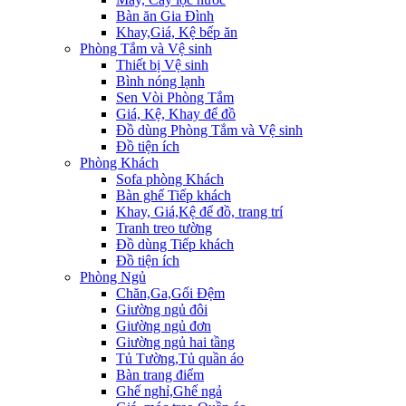
Bàn ăn Gia Đình
Khay,Giá, Kệ bếp ăn
Phòng Tắm và Vệ sinh
Thiết bị Vệ sinh
Bình nóng lạnh
Sen Vòi Phòng Tắm
Giá, Kệ, Khay để đồ
Đồ dùng Phòng Tắm và Vệ sinh
Đồ tiện ích
Phòng Khách
Sofa phòng Khách
Bàn ghế Tiếp khách
Khay, Giá,Kệ để đồ, trang trí
Tranh treo tường
Đồ dùng Tiếp khách
Đồ tiện ích
Phòng Ngủ
Chăn,Ga,Gối Đệm
Giường ngủ đôi
Giường ngủ đơn
Giường ngủ hai tầng
Tủ Tường,Tủ quần áo
Bàn trang điểm
Ghế nghỉ,Ghế ngả