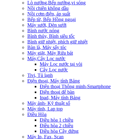
Lò nướng,Bếp nướng,vi sóng
Nồi chiên không dầu
Nồi cơm điện, áp suất
Bếp từ, Bếp Hồng ngoại
Máy sưởi, Đèn sưởi
Bình nước nóng
Bình thủy, Bình siêu tốc
Bình giữ nhiệt, phích giữ nhiệt
Bàn là, Máy sấy tóc
Máy giặt, Máy Rửa bát
Máy,Cây Lọc nước
Máy Lọc nước tại vòi
Cây Lọc nước
Tivi, Tủ lạnh
Điện thoại, Máy tính Bảng
Điện thoại Thông minh-Smartphone
Điện thoại để bàn
Ipad, Máy tính Bảng
Máy ảnh- Kỹ thuật số
Máy tính, Lap top
Điều Hòa
Điều hòa 1 chiều
Điều hòa 2 chiều
Điều hòa Cây đứng
Máy In, Fax, Scan