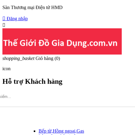
Sàn Thương mại Điện tử HMD

Đăng nhập

shopping_basket
Giỏ hàng
(0)
icon
Hỗ trợ Khách hàng
Hotline: 09317.456.44
Bếp từ,Hồng ngoại,Gas