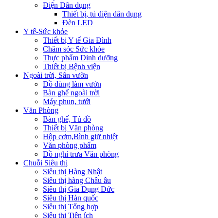
Điện Dân dụng
Thiết bị, tủ điện dân dụng
Đèn LED
Y tế-Sức khỏe
Thiết bị Y tế Gia Đình
Chăm sóc Sức khỏe
Thực phẩm Dinh dưỡng
Thiết bị Bệnh viện
Ngoài trời, Sân vườn
Đồ dùng làm vườn
Bàn ghế ngoài trời
Máy phun, tưới
Văn Phòng
Bàn ghế, Tủ đồ
Thiết bị Văn phòng
Hộp cơm,Bình giữ nhiệt
Văn phòng phẩm
Đồ nghỉ trưa Văn phòng
Chuỗi Siêu thị
Siêu thị Hàng Nhật
Siêu thị hàng Châu âu
Siêu thị Gia Dụng Đức
Siêu thị Hàn quốc
Siêu thị Tổng hợp
Siêu thị Tiện ích