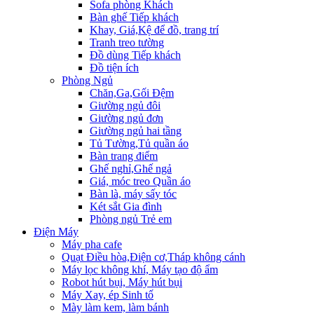
Sofa phòng Khách
Bàn ghế Tiếp khách
Khay, Giá,Kệ để đồ, trang trí
Tranh treo tường
Đồ dùng Tiếp khách
Đồ tiện ích
Phòng Ngủ
Chăn,Ga,Gối Đệm
Giường ngủ đôi
Giường ngủ đơn
Giường ngủ hai tầng
Tủ Tường,Tủ quần áo
Bàn trang điểm
Ghế nghỉ,Ghế ngả
Giá, móc treo Quần áo
Bàn là, máy sấy tóc
Két sắt Gia đình
Phòng ngủ Trẻ em
Điện Máy
Máy pha cafe
Quạt Điều hòa,Điện cơ,Tháp không cánh
Máy lọc không khí, Máy tạo độ ẩm
Robot hút bụi, Máy hút bụi
Máy Xay, ép Sinh tố
Mày làm kem, làm bánh