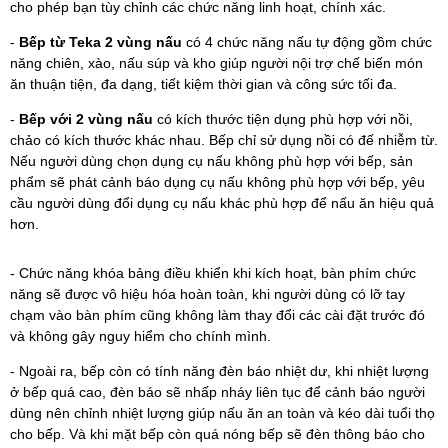
cho phép bạn tùy chỉnh các chức năng linh hoạt, chính xác.
-
Bếp từ Teka 2 vùng nấu
có 4 chức năng nấu tự động gồm chức
năng chiên, xào, nấu súp và kho giúp người nội trợ chế biến món
ăn thuận tiện, đa dạng, tiết kiệm thời gian và công sức tối đa.
-
Bếp với 2 vùng nấu
có kích thước tiện dụng phù hợp với nồi,
chảo có kích thước khác nhau. Bếp chỉ sử dụng nồi có đế nhiễm từ.
Nếu người dùng chọn dụng cụ nấu không phù hợp với bếp, sản
phẩm sẽ phát cảnh báo dụng cụ nấu không phù hợp với bếp, yêu
cầu người dùng đổi dụng cụ nấu khác phù hợp để nấu ăn hiệu quả
hơn.
- Chức năng khóa bảng điều khiển khi kích hoạt, bàn phím chức
năng sẽ được vô hiệu hóa hoàn toàn, khi người dùng có lỡ tay
chạm vào bàn phím cũng không làm thay đổi các cài đặt trước đó
và không gây nguy hiểm cho chính mình.
- Ngoài ra, bếp còn có tính năng đèn báo nhiệt dư, khi nhiệt lượng
ở bếp quá cao, đèn báo sẽ nhấp nháy liên tục để cảnh báo người
dùng nên chỉnh nhiệt lượng giúp nấu ăn an toàn và kéo dài tuổi thọ
cho bếp. Và khi mặt bếp còn quá nóng bếp sẽ đèn thông báo cho