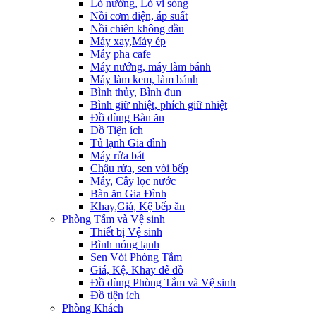
Lò nướng, Lò vi sóng
Nồi cơm điện, áp suất
Nồi chiên không dầu
Máy xay,Máy ép
Máy pha cafe
Máy nướng, máy làm bánh
Máy làm kem, làm bánh
Bình thủy, Bình đun
Bình giữ nhiệt, phích giữ nhiệt
Đồ dùng Bàn ăn
Đồ Tiện ích
Tủ lạnh Gia đình
Máy rửa bát
Chậu rửa, sen vòi bếp
Máy, Cây lọc nước
Bàn ăn Gia Đình
Khay,Giá, Kệ bếp ăn
Phòng Tắm và Vệ sinh
Thiết bị Vệ sinh
Bình nóng lạnh
Sen Vòi Phòng Tắm
Giá, Kệ, Khay để đồ
Đồ dùng Phòng Tắm và Vệ sinh
Đồ tiện ích
Phòng Khách