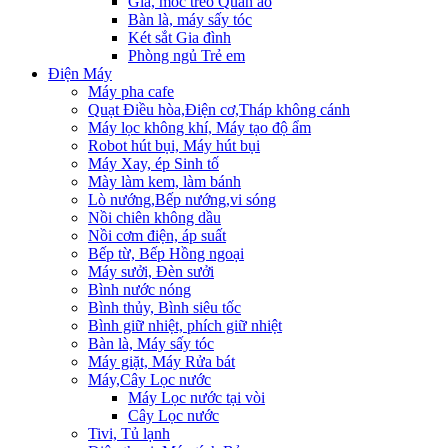
Giá, móc treo Quần áo
Bàn là, máy sấy tóc
Két sắt Gia đình
Phòng ngủ Trẻ em
Điện Máy
Máy pha cafe
Quạt Điều hòa,Điện cơ,Tháp không cánh
Máy lọc không khí, Máy tạo độ ẩm
Robot hút bụi, Máy hút bụi
Máy Xay, ép Sinh tố
Mày làm kem, làm bánh
Lò nướng,Bếp nướng,vi sóng
Nồi chiên không dầu
Nồi cơm điện, áp suất
Bếp từ, Bếp Hồng ngoại
Máy sưởi, Đèn sưởi
Bình nước nóng
Bình thủy, Bình siêu tốc
Bình giữ nhiệt, phích giữ nhiệt
Bàn là, Máy sấy tóc
Máy giặt, Máy Rửa bát
Máy,Cây Lọc nước
Máy Lọc nước tại vòi
Cây Lọc nước
Tivi, Tủ lạnh