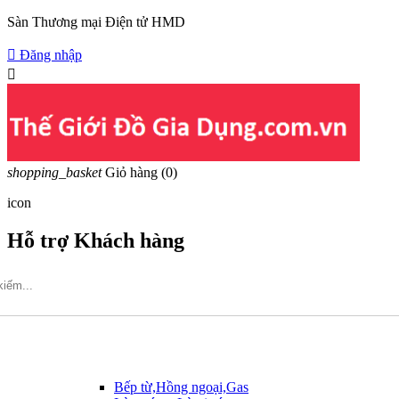
Sàn Thương mại Điện tử HMD

Đăng nhập

shopping_basket
Giỏ hàng
(0)
icon
Hỗ trợ Khách hàng
Hotline: 09317.456.44
Bếp từ,Hồng ngoại,Gas