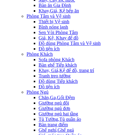
Bàn ăn Gia Đình
Khay,Giá, Kệ bếp ăn
Phòng Tắm và Vệ sinh
Thiết bị Vệ sinh
Bình nóng lạnh
Sen Vòi Phòng Tắm
Giá, Kệ, Khay để đồ
Đồ dùng Phòng Tắm và Vệ sinh
Đồ tiện ích
Phòng Khách
Sofa phòng Khách
Bàn ghế Tiếp khách
Khay, Giá,Kệ để đồ, trang trí
Tranh treo tường
Đồ dùng Tiếp khách
Đồ tiện ích
Phòng Ngủ
Chăn,Ga,Gối Đệm
Giường ngủ đôi
Giường ngủ đơn
Giường ngủ hai tầng
Tủ Tường,Tủ quần áo
Bàn trang điểm
Ghế nghỉ,Ghế ngả