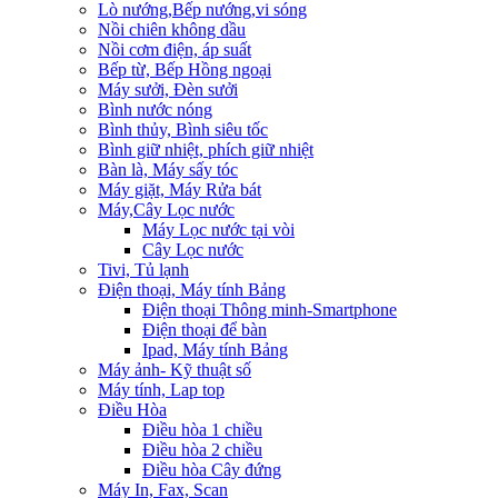
Lò nướng,Bếp nướng,vi sóng
Nồi chiên không dầu
Nồi cơm điện, áp suất
Bếp từ, Bếp Hồng ngoại
Máy sưởi, Đèn sưởi
Bình nước nóng
Bình thủy, Bình siêu tốc
Bình giữ nhiệt, phích giữ nhiệt
Bàn là, Máy sấy tóc
Máy giặt, Máy Rửa bát
Máy,Cây Lọc nước
Máy Lọc nước tại vòi
Cây Lọc nước
Tivi, Tủ lạnh
Điện thoại, Máy tính Bảng
Điện thoại Thông minh-Smartphone
Điện thoại để bàn
Ipad, Máy tính Bảng
Máy ảnh- Kỹ thuật số
Máy tính, Lap top
Điều Hòa
Điều hòa 1 chiều
Điều hòa 2 chiều
Điều hòa Cây đứng
Máy In, Fax, Scan