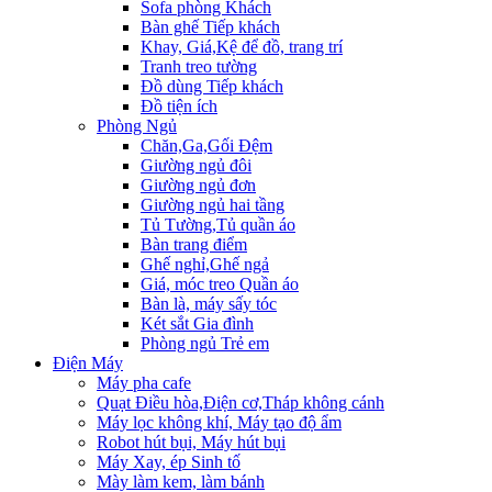
Sofa phòng Khách
Bàn ghế Tiếp khách
Khay, Giá,Kệ để đồ, trang trí
Tranh treo tường
Đồ dùng Tiếp khách
Đồ tiện ích
Phòng Ngủ
Chăn,Ga,Gối Đệm
Giường ngủ đôi
Giường ngủ đơn
Giường ngủ hai tầng
Tủ Tường,Tủ quần áo
Bàn trang điểm
Ghế nghỉ,Ghế ngả
Giá, móc treo Quần áo
Bàn là, máy sấy tóc
Két sắt Gia đình
Phòng ngủ Trẻ em
Điện Máy
Máy pha cafe
Quạt Điều hòa,Điện cơ,Tháp không cánh
Máy lọc không khí, Máy tạo độ ẩm
Robot hút bụi, Máy hút bụi
Máy Xay, ép Sinh tố
Mày làm kem, làm bánh