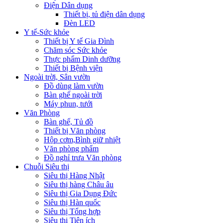
Điện Dân dụng
Thiết bị, tủ điện dân dụng
Đèn LED
Y tế-Sức khỏe
Thiết bị Y tế Gia Đình
Chăm sóc Sức khỏe
Thực phẩm Dinh dưỡng
Thiết bị Bệnh viện
Ngoài trời, Sân vườn
Đồ dùng làm vườn
Bàn ghế ngoài trời
Máy phun, tưới
Văn Phòng
Bàn ghế, Tủ đồ
Thiết bị Văn phòng
Hộp cơm,Bình giữ nhiệt
Văn phòng phẩm
Đồ nghỉ trưa Văn phòng
Chuỗi Siêu thị
Siêu thị Hàng Nhật
Siêu thị hàng Châu âu
Siêu thị Gia Dụng Đức
Siêu thị Hàn quốc
Siêu thị Tổng hợp
Siêu thị Tiện ích