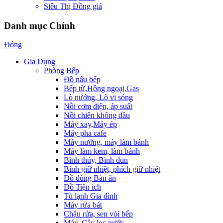
Siêu Thị Đồng giá
Danh mục Chính
Đóng
Gia Dụng
Phòng Bếp
Đồ nấu bếp
Bếp từ,Hồng ngoại,Gas
Lò nướng, Lò vi sóng
Nồi cơm điện, áp suất
Nồi chiên không dầu
Máy xay,Máy ép
Máy pha cafe
Máy nướng, máy làm bánh
Máy làm kem, làm bánh
Bình thủy, Bình đun
Bình giữ nhiệt, phích giữ nhiệt
Đồ dùng Bàn ăn
Đồ Tiện ích
Tủ lạnh Gia đình
Máy rửa bát
Chậu rửa, sen vòi bếp
Máy, Cây lọc nước