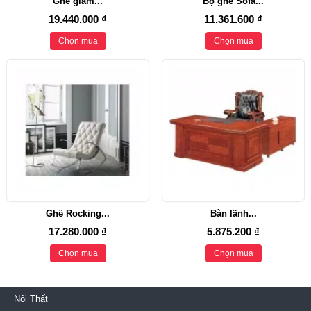
Ghế giám...
Bộ ghế Sofa...
19.440.000 ₫
11.361.600 ₫
Chọn mua
Chọn mua
Ghế Rocking...
Bàn lãnh...
17.280.000 ₫
5.875.200 ₫
Chọn mua
Chọn mua
Nội Thất